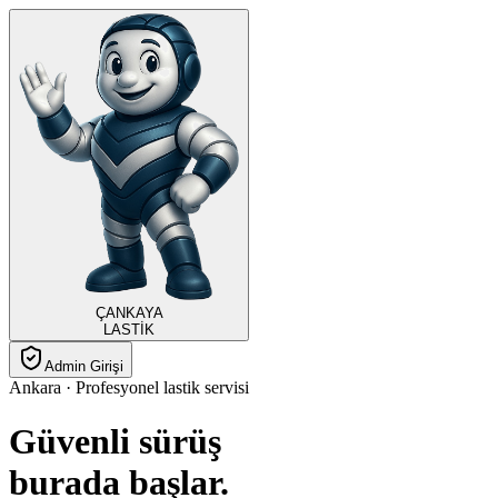
ÇANKAYA
LASTİK
Admin Girişi
Ankara · Profesyonel lastik servisi
Güvenli sürüş
burada
başlar.